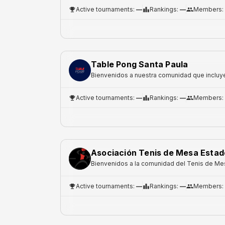
Active tournaments
:
—
Rankings
:
—
Members
:
Table Pong Santa Paula
Bienvenidos a nuestra comunidad que incluye 
Active tournaments
:
—
Rankings
:
—
Members
:
Asociación Tenis de Mesa Esta
Bienvenidos a la comunidad del Tenis de M
Active tournaments
:
—
Rankings
:
—
Members
: