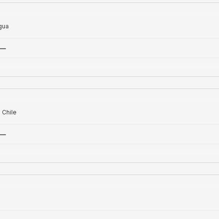
gua
—
 Chile
—