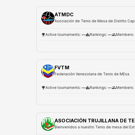
ATMDC
Asociación de Tenis de Mesa de Distrito Capi
Active tournaments
:
—
Rankings
:
—
Members
:
FVTM
Federación Venezolana de Tenis de MEsa
Active tournaments
:
—
Rankings
:
—
Members
:
ASOCIACIÓN TRUJILLANA DE TE
Bienvenidos a nuestro Tenis de mesa del Esta