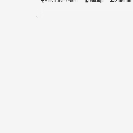
Active tournaments
:
—
Rankings
:
—
Members
: