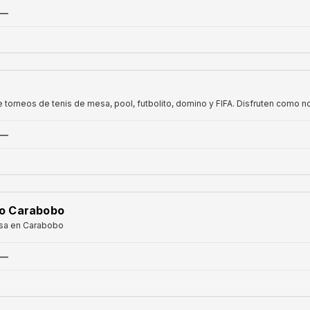
—
torneos de tenis de mesa, pool, futbolito, domino y FIFA. Disfruten como n
—
do Carabobo
esa en Carabobo
—