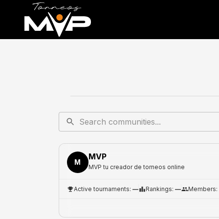
MVP
M
MVP tu creador de torneos online
Active tournaments
:
—
Rankings
:
—
Members
: