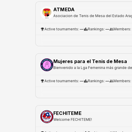
ATMEDA
Asociacion de Tenis de Mesa del Estado Ara
Active tournaments
:
—
Rankings
:
—
Members
:
Mujeres para el Tenis de Mesa
Bienvenido a la Lga Femenina más grande de
Active tournaments
:
—
Rankings
:
—
Members
:
FECHITEME
Welcome FECHITEME!