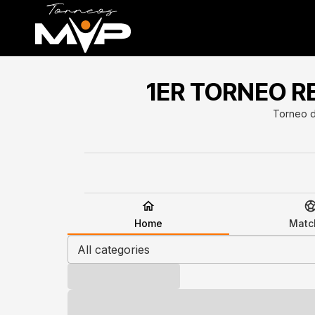
1ER TORNEO R
Torneo d
Home
Matc
All categories