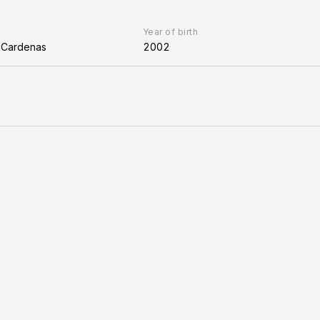
Year of birth
r Cardenas
2002