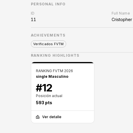
PERSONAL INFO
ID
Full Name
11
Cristophe
ACHIEVEMENTS
Verificados FVTM
RANKING HIGHLIGHTS
RANKING FVTM 2026
single Masculino
#
12
Posición actual
593
pts
Ver detalle